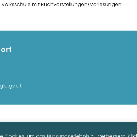
 Volksschule mit Buchvorstellungen/Vorlesungen.
orf
Fußzeilenmenü
ld.gv.at
 Cookies, um das Nutzungserlebnis zu verbessern. Klicke