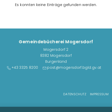
n
Es konnten keine Einträge gefunden werden.
s
t
a
l
t
u
Gemeindebücherei Mogersdorf
n
Mogersdorf 2
g
8382 Mogersdorf
e
Burgenland
n
+43 3325 8200
post@mogersdorf.bgld.gv.at
Fußzeilenmenü
DATENSCHUTZ
IMPRESSUM