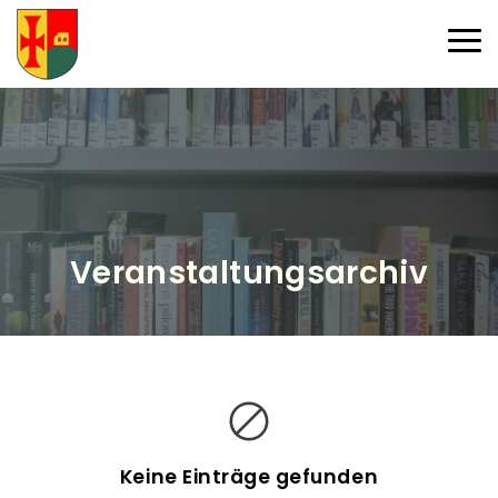
Direkt zum Inhalt
Haup
Veranstaltungsarchiv
V
e
r
a
Keine Einträge gefunden